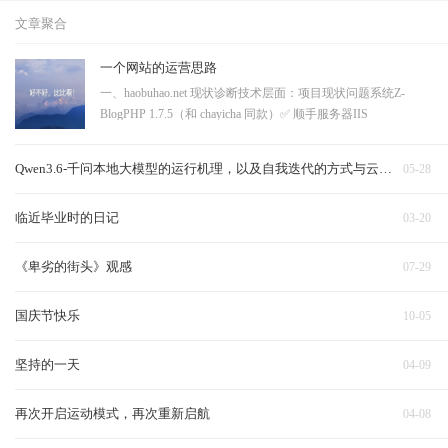
文章聚合
一个网站的运营思路
一、haobuhao.net 现状诊断技术层面：项目现状问题系统Z-
BlogPHP 1.7.5（和 chayicha 同款）✅ 顺手服务器IIS
8.5（Windows）一般，够用HTTPS❌ 没有大问题，浏览器标"不
安全"，SEO 降权robots.txt / sitemap.xml❌ 都没有（404）搜索引
Qwen3.6-千问本地大模型的运行机理，以及自我迭代的方式与云端对比
05-28
擎收录靠运气URL 结构?
临近毕业时的日记
03-20
《卑劣的街头》观感
07-29
国庆节快乐
10-05
坚持的一天
04-09
再次开启运动模式，再次重新启航
04-08