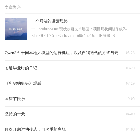
文章聚合
一个网站的运营思路
一、haobuhao.net 现状诊断技术层面：项目现状问题系统Z-
BlogPHP 1.7.5（和 chayicha 同款）✅ 顺手服务器IIS
8.5（Windows）一般，够用HTTPS❌ 没有大问题，浏览器标"不
安全"，SEO 降权robots.txt / sitemap.xml❌ 都没有（404）搜索引
Qwen3.6-千问本地大模型的运行机理，以及自我迭代的方式与云端对比
05-28
擎收录靠运气URL 结构?
临近毕业时的日记
03-20
《卑劣的街头》观感
07-29
国庆节快乐
10-05
坚持的一天
04-09
再次开启运动模式，再次重新启航
04-08