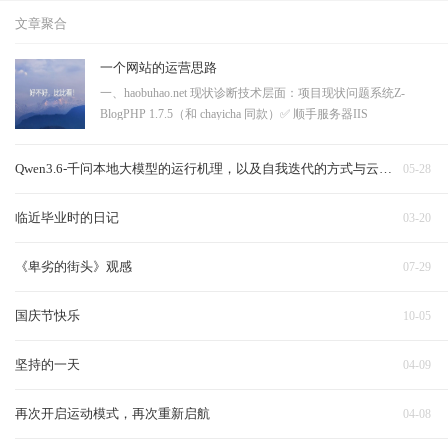
文章聚合
一个网站的运营思路
一、haobuhao.net 现状诊断技术层面：项目现状问题系统Z-
BlogPHP 1.7.5（和 chayicha 同款）✅ 顺手服务器IIS
8.5（Windows）一般，够用HTTPS❌ 没有大问题，浏览器标"不
安全"，SEO 降权robots.txt / sitemap.xml❌ 都没有（404）搜索引
Qwen3.6-千问本地大模型的运行机理，以及自我迭代的方式与云端对比
05-28
擎收录靠运气URL 结构?
临近毕业时的日记
03-20
《卑劣的街头》观感
07-29
国庆节快乐
10-05
坚持的一天
04-09
再次开启运动模式，再次重新启航
04-08