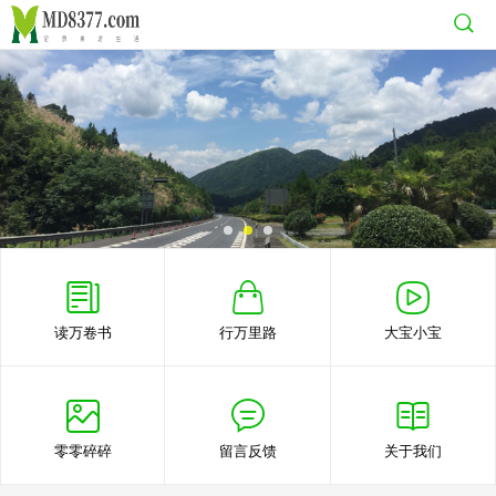
读万卷书
行万里路
大宝小宝
零零碎碎
留言反馈
关于我们